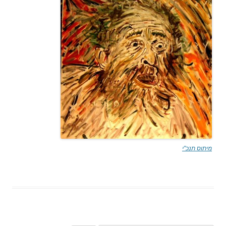
מיתוס תנכ"י